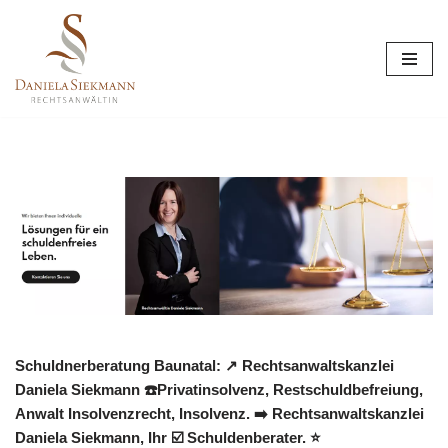
Zum
Inhalt
springen
Schuldnerberatung Baunatal: ↗️ Rechtsanwaltskanzlei
Daniela Siekmann ☎️Privatinsolvenz, Restschuldbefreiung,
Anwalt Insolvenzrecht, Insolvenz. ➡️ Rechtsanwaltskanzlei
Daniela Siekmann, Ihr ☑️ Schuldenberater. ⭐