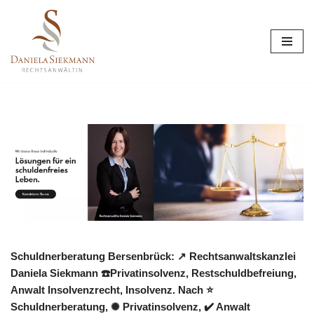
Zum
Inhalt
springen
Schuldnerberatung Bersenbrück: ↗️ Rechtsanwaltskanzlei
Daniela Siekmann ☎️Privatinsolvenz, Restschuldbefreiung,
Anwalt Insolvenzrecht, Insolvenz. Nach ⭐
Schuldnerberatung, ✺ Privatinsolvenz, ✔️ Anwalt