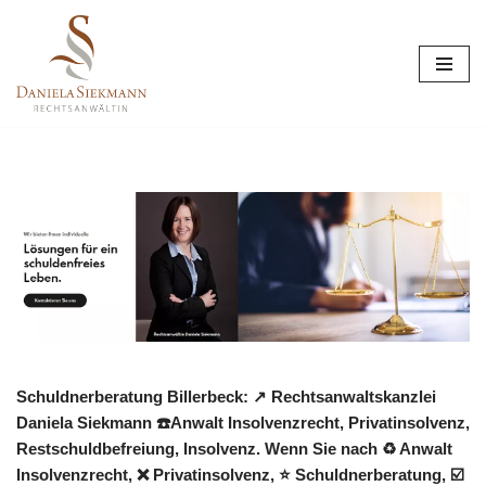
Zum
Inhalt
springen
Schuldnerberatung Billerbeck: ↗️ Rechtsanwaltskanzlei
Daniela Siekmann ☎️Anwalt Insolvenzrecht, Privatinsolvenz,
Restschuldbefreiung, Insolvenz. Wenn Sie nach ♻ Anwalt
Insolvenzrecht, ❌ Privatinsolvenz, ⭐ Schuldnerberatung, ☑️