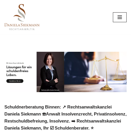
Zum
Inhalt
springen
Schuldnerberatung Binnen: ↗️ Rechtsanwaltskanzlei
Daniela Siekmann ☎️Anwalt Insolvenzrecht, Privatinsolvenz,
Restschuldbefreiung, Insolvenz. ➡️ Rechtsanwaltskanzlei
Daniela Siekmann, Ihr ☑️ Schuldenberater. ⭐