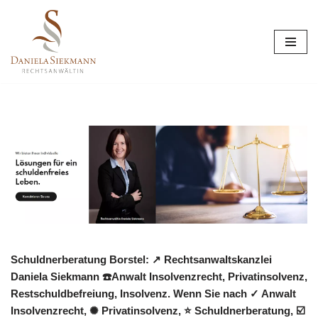
Zum
Inhalt
springen
Schuldnerberatung Borstel: ↗️ Rechtsanwaltskanzlei
Daniela Siekmann ☎️Anwalt Insolvenzrecht, Privatinsolvenz,
Restschuldbefreiung, Insolvenz. Wenn Sie nach ✓ Anwalt
Insolvenzrecht, ✺ Privatinsolvenz, ⭐ Schuldnerberatung, ☑️