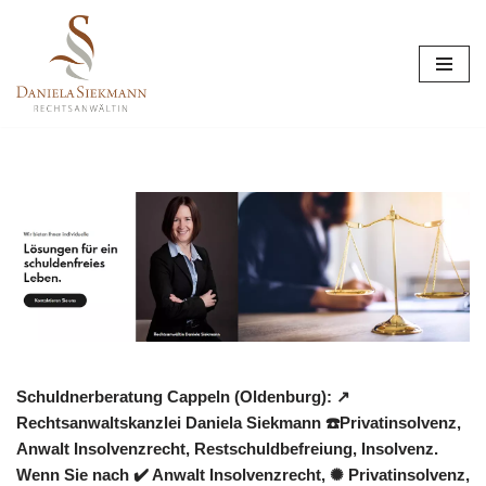
Zum
Inhalt
springen
Schuldnerberatung Cappeln (Oldenburg): ↗️
Rechtsanwaltskanzlei Daniela Siekmann ☎️Privatinsolvenz,
Anwalt Insolvenzrecht, Restschuldbefreiung, Insolvenz.
Wenn Sie nach ✔️ Anwalt Insolvenzrecht, ✺ Privatinsolvenz,