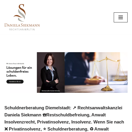
Zum
Inhalt
springen
Schuldnerberatung Diemelstadt: ↗️ Rechtsanwaltskanzlei
Daniela Siekmann ☎️Restschuldbefreiung, Anwalt
Insolvenzrecht, Privatinsolvenz, Insolvenz. Wenn Sie nach
❌ Privatinsolvenz, ⭐ Schuldnerberatung, ♻ Anwalt