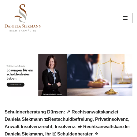
Zum
Inhalt
springen
Schuldnerberatung Dünsen: ↗️ Rechtsanwaltskanzlei
Daniela Siekmann ☎️Restschuldbefreiung, Privatinsolvenz,
Anwalt Insolvenzrecht, Insolvenz. ➡️ Rechtsanwaltskanzlei
Daniela Siekmann, Ihr ☑️ Schuldenberater. ⭐