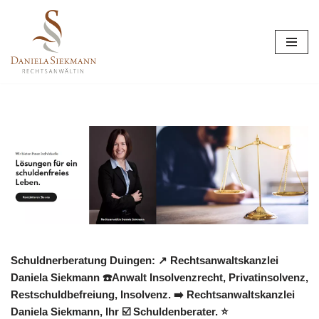
Zum
Inhalt
springen
Schuldnerberatung Duingen: ↗️ Rechtsanwaltskanzlei
Daniela Siekmann ☎️Anwalt Insolvenzrecht, Privatinsolvenz,
Restschuldbefreiung, Insolvenz. ➡️ Rechtsanwaltskanzlei
Daniela Siekmann, Ihr ☑️ Schuldenberater. ⭐