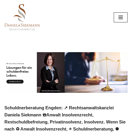
Zum
Inhalt
springen
Schuldnerberatung Engden: ↗️ Rechtsanwaltskanzlei
Daniela Siekmann ☎️Anwalt Insolvenzrecht,
Restschuldbefreiung, Privatinsolvenz, Insolvenz. Wenn Sie
nach ♻ Anwalt Insolvenzrecht, ⭐ Schuldnerberatung, ✺