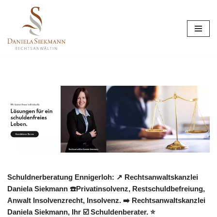
Zum
Inhalt
springen
Schuldnerberatung Ennigerloh: ↗️ Rechtsanwaltskanzlei
Daniela Siekmann ☎️Privatinsolvenz, Restschuldbefreiung,
Anwalt Insolvenzrecht, Insolvenz. ➡️ Rechtsanwaltskanzlei
Daniela Siekmann, Ihr ☑️ Schuldenberater. ⭐