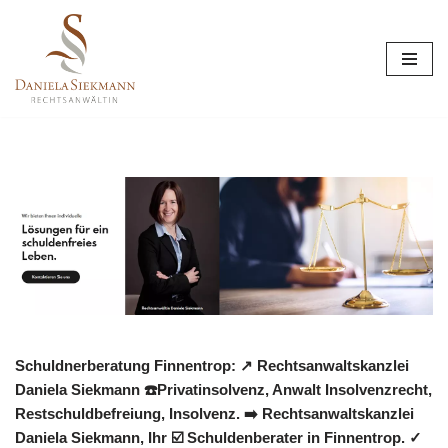
Zum
Inhalt
springen
Schuldnerberatung Finnentrop: ↗️ Rechtsanwaltskanzlei
Daniela Siekmann ☎️Privatinsolvenz, Anwalt Insolvenzrecht,
Restschuldbefreiung, Insolvenz. ➡️ Rechtsanwaltskanzlei
Daniela Siekmann, Ihr ☑️ Schuldenberater in Finnentrop. ✓