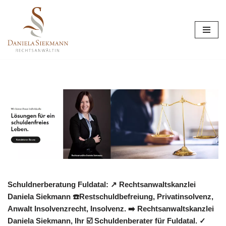
Zum
Inhalt
springen
Schuldnerberatung Fuldatal: ↗️ Rechtsanwaltskanzlei
Daniela Siekmann ☎️Restschuldbefreiung, Privatinsolvenz,
Anwalt Insolvenzrecht, Insolvenz. ➡️ Rechtsanwaltskanzlei
Daniela Siekmann, Ihr ☑️ Schuldenberater für Fuldatal. ✓