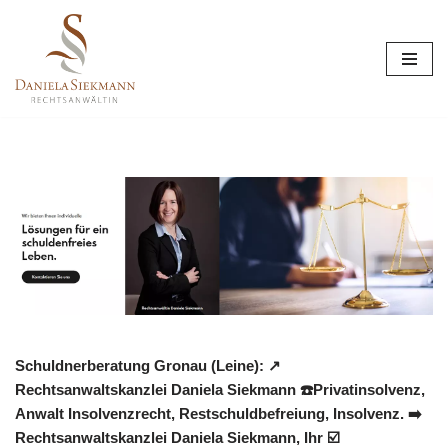
Zum
Inhalt
springen
Schuldnerberatung Gronau (Leine): ↗️
Rechtsanwaltskanzlei Daniela Siekmann ☎️Privatinsolvenz,
Anwalt Insolvenzrecht, Restschuldbefreiung, Insolvenz. ➡️
Rechtsanwaltskanzlei Daniela Siekmann, Ihr ☑️