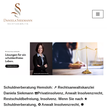
Zum
Inhalt
springen
Schuldnerberatung Hemsloh: ↗️ Rechtsanwaltskanzlei
Daniela Siekmann ☎️Privatinsolvenz, Anwalt Insolvenzrecht,
Restschuldbefreiung, Insolvenz. Wenn Sie nach ★
Schuldnerberatung, ♻ Anwalt Insolvenzrecht, ✺