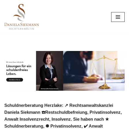
Zum
Inhalt
springen
Schuldnerberatung Herzlake: ↗️ Rechtsanwaltskanzlei
Daniela Siekmann ☎️Restschuldbefreiung, Privatinsolvenz,
Anwalt Insolvenzrecht, Insolvenz. Sie haben nach ★
Schuldnerberatung, ✺ Privatinsolvenz, ✔️ Anwalt