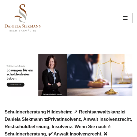
Zum
Inhalt
springen
Schuldnerberatung Hildesheim: ↗️ Rechtsanwaltskanzlei
Daniela Siekmann ☎️Privatinsolvenz, Anwalt Insolvenzrecht,
Restschuldbefreiung, Insolvenz. Wenn Sie nach ⭐
Schuldnerberatung, ✔️ Anwalt Insolvenzrecht, ❌