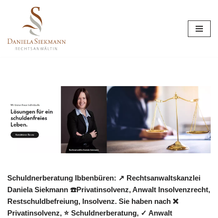
Zum
Inhalt
springen
Schuldnerberatung Ibbenbüren: ↗️ Rechtsanwaltskanzlei
Daniela Siekmann ☎️Privatinsolvenz, Anwalt Insolvenzrecht,
Restschuldbefreiung, Insolvenz. Sie haben nach ❌
Privatinsolvenz, ⭐ Schuldnerberatung, ✓ Anwalt