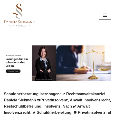
Zum
Inhalt
springen
Schuldnerberatung Isernhagen: ↗️ Rechtsanwaltskanzlei
Daniela Siekmann ☎️Privatinsolvenz, Anwalt Insolvenzrecht,
Restschuldbefreiung, Insolvenz. Nach ✔️ Anwalt
Insolvenzrecht, ★ Schuldnerberatung, ✺ Privatinsolvenz, ☑️