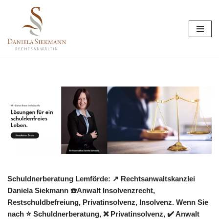
Zum
Inhalt
springen
Schuldnerberatung Lemförde: ↗️ Rechtsanwaltskanzlei
Daniela Siekmann ☎️Anwalt Insolvenzrecht,
Restschuldbefreiung, Privatinsolvenz, Insolvenz. Wenn Sie
nach ⭐ Schuldnerberatung, ❌ Privatinsolvenz, ✔️ Anwalt