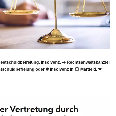
Restschuldbefreiung, Insolvenz. ➡️ Rechtsanwaltskanzlei
stschuldbefreiung oder ✹ Insolvenz in ⭕ Martfeld. ❤