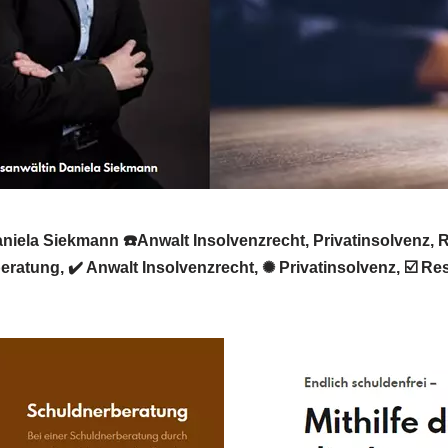
niela Siekmann ☎️Anwalt Insolvenzrecht, Privatinsolvenz, 
ratung, ✔️ Anwalt Insolvenzrecht, ✺ Privatinsolvenz, ☑️ Re