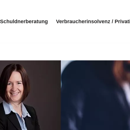
Schuldnerberatung
Verbraucherinsolvenz / Privat
eite
Kanzlei
Schuldnerberatung
Verbraucherinsolvenz 