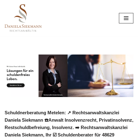
Zum
Inhalt
springen
Schuldnerberatung Metelen: ↗️ Rechtsanwaltskanzlei
Daniela Siekmann ☎️Anwalt Insolvenzrecht, Privatinsolvenz,
Restschuldbefreiung, Insolvenz. ➡️ Rechtsanwaltskanzlei
Daniela Siekmann, Ihr ☑️ Schuldenberater für 48629