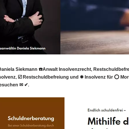
niela Siekmann ☎️Anwalt Insolvenzrecht, Restschuldbefrei
nsolvenz, ☑️ Restschuldbefreiung und ✹ Insolvenz für ⭕ Mo
 besuchen ✉ ✔.