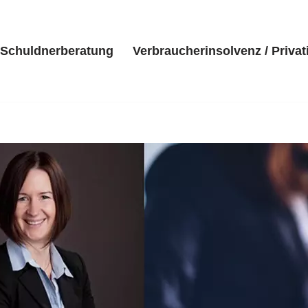
Schuldnerberatung
Verbraucherinsolvenz / Privat
eite
Kanzlei
Schuldnerberatung
Verbraucherinsolvenz 