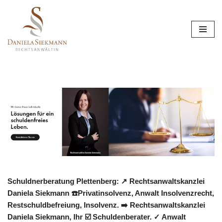
Zum
Inhalt
springen
Schuldnerberatung Plettenberg: ↗️ Rechtsanwaltskanzlei
Daniela Siekmann ☎️Privatinsolvenz, Anwalt Insolvenzrecht,
Restschuldbefreiung, Insolvenz. ➡️ Rechtsanwaltskanzlei
Daniela Siekmann, Ihr ☑️ Schuldenberater. ✓ Anwalt