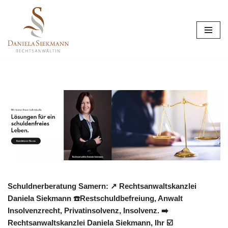
Zum
Inhalt
springen
Schuldnerberatung Samern: ↗️ Rechtsanwaltskanzlei
Daniela Siekmann ☎️Restschuldbefreiung, Anwalt
Insolvenzrecht, Privatinsolvenz, Insolvenz. ➡️
Rechtsanwaltskanzlei Daniela Siekmann, Ihr ☑️