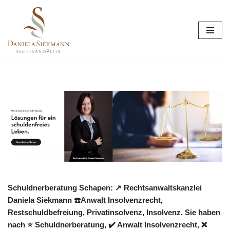
Zum
Inhalt
springen
Schuldnerberatung Schapen: ↗️ Rechtsanwaltskanzlei
Daniela Siekmann ☎️Anwalt Insolvenzrecht,
Restschuldbefreiung, Privatinsolvenz, Insolvenz. Sie haben
nach ⭐ Schuldnerberatung, ✔️ Anwalt Insolvenzrecht, ❌