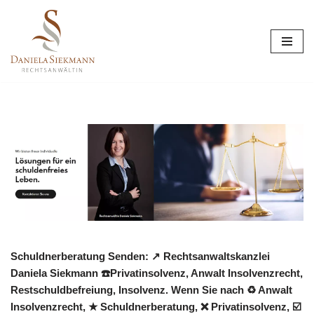
Zum
Inhalt
springen
Schuldnerberatung Senden: ↗️ Rechtsanwaltskanzlei
Daniela Siekmann ☎️Privatinsolvenz, Anwalt Insolvenzrecht,
Restschuldbefreiung, Insolvenz. Wenn Sie nach ♻ Anwalt
Insolvenzrecht, ★ Schuldnerberatung, ❌ Privatinsolvenz, ☑️