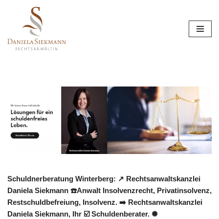
Zum
Inhalt
springen
Schuldnerberatung Winterberg: ↗️ Rechtsanwaltskanzlei
Daniela Siekmann ☎️Anwalt Insolvenzrecht, Privatinsolvenz,
Restschuldbefreiung, Insolvenz. ➡️ Rechtsanwaltskanzlei
Daniela Siekmann, Ihr ☑️ Schuldenberater. ✺