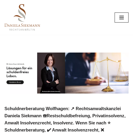
Zum
Inhalt
springen
Schuldnerberatung Wolfhagen: ↗️ Rechtsanwaltskanzlei
Daniela Siekmann ☎️Restschuldbefreiung, Privatinsolvenz,
Anwalt Insolvenzrecht, Insolvenz. Wenn Sie nach ⭐
Schuldnerberatung, ✔️ Anwalt Insolvenzrecht, ❌