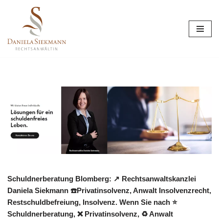
Zum
Inhalt
springen
Schuldnerberatung Blomberg: ↗️ Rechtsanwaltskanzlei
Daniela Siekmann ☎️Privatinsolvenz, Anwalt Insolvenzrecht,
Restschuldbefreiung, Insolvenz. Wenn Sie nach ⭐
Schuldnerberatung, ❌ Privatinsolvenz, ♻ Anwalt