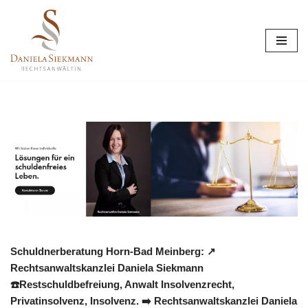
Zum
Inhalt
springen
Schuldnerberatung Horn-Bad Meinberg: ↗️
Rechtsanwaltskanzlei Daniela Siekmann
☎️Restschuldbefreiung, Anwalt Insolvenzrecht,
Privatinsolvenz, Insolvenz. ➡️ Rechtsanwaltskanzlei Daniela