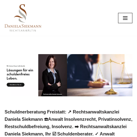
Zum
Inhalt
springen
Schuldnerberatung Freistatt: ↗️ Rechtsanwaltskanzlei
Daniela Siekmann ☎️Anwalt Insolvenzrecht, Privatinsolvenz,
Restschuldbefreiung, Insolvenz. ➡️ Rechtsanwaltskanzlei
Daniela Siekmann, Ihr ☑️ Schuldenberater. ✓ Anwalt