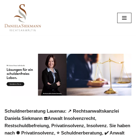
Zum
Inhalt
springen
Schuldnerberatung Lauenau: ↗️ Rechtsanwaltskanzlei
Daniela Siekmann ☎️Anwalt Insolvenzrecht,
Restschuldbefreiung, Privatinsolvenz, Insolvenz. Sie haben
nach ✺ Privatinsolvenz, ⭐ Schuldnerberatung, ✔️ Anwalt