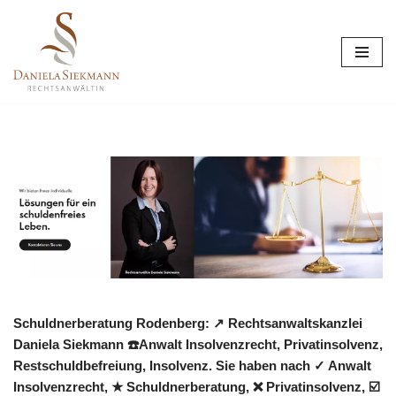
Zum
Inhalt
springen
Schuldnerberatung Rodenberg: ↗️ Rechtsanwaltskanzlei
Daniela Siekmann ☎️Anwalt Insolvenzrecht, Privatinsolvenz,
Restschuldbefreiung, Insolvenz. Sie haben nach ✓ Anwalt
Insolvenzrecht, ★ Schuldnerberatung, ❌ Privatinsolvenz, ☑️