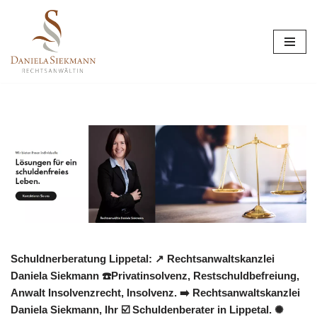
Zum
Inhalt
springen
Schuldnerberatung Lippetal: ↗️ Rechtsanwaltskanzlei
Daniela Siekmann ☎️Privatinsolvenz, Restschuldbefreiung,
Anwalt Insolvenzrecht, Insolvenz. ➡️ Rechtsanwaltskanzlei
Daniela Siekmann, Ihr ☑️ Schuldenberater in Lippetal. ✺