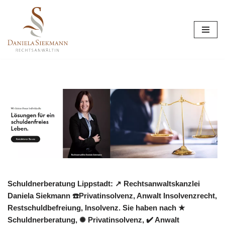
Zum
Inhalt
springen
Schuldnerberatung Lippstadt: ↗️ Rechtsanwaltskanzlei
Daniela Siekmann ☎️Privatinsolvenz, Anwalt Insolvenzrecht,
Restschuldbefreiung, Insolvenz. Sie haben nach ★
Schuldnerberatung, ✺ Privatinsolvenz, ✔️ Anwalt