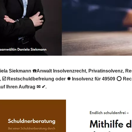
ela Siekmann ☎️Anwalt Insolvenzrecht, Privatinsolvenz, Re
z, ☑️ Restschuldbefreiung oder ✹ Insolvenz für 49509 ⭕ Re
uf Ihren Auftrag ✉ ✔.