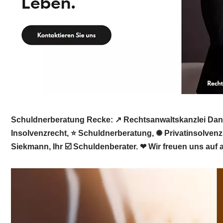
Schuldnerberatung Recke: ↗️ Rechtsanwaltskanzlei Dani
Insolvenzrecht, ⭐ Schuldnerberatung, ✺ Privatinsolven
Siekmann, Ihr ☑️ Schuldenberater. ❤ Wir freuen uns auf a