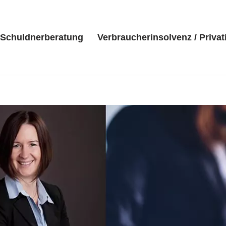
Schuldnerberatung
Verbraucherinsolvenz / Privat
eite
Kanzlei
Schuldnerberatung
Verbraucherinsolvenz 