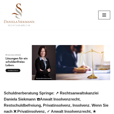
Zum
Inhalt
springen
Schuldnerberatung Springe: ↗️ Rechtsanwaltskanzlei
Daniela Siekmann ☎️Anwalt Insolvenzrecht,
Restschuldbefreiung, Privatinsolvenz, Insolvenz. Wenn Sie
nach ❌ Privatinsolvenz, ✓ Anwalt Insolvenzrecht, ★